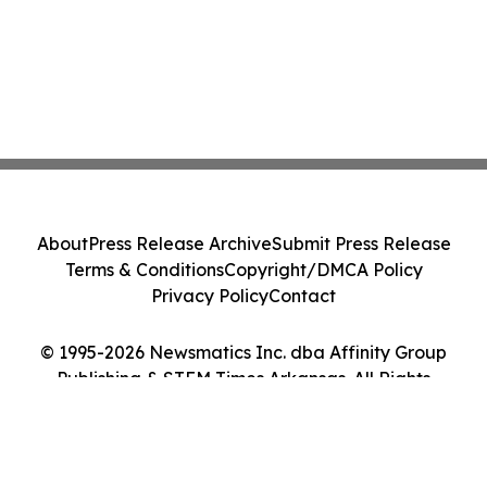
About
Press Release Archive
Submit Press Release
Terms & Conditions
Copyright/DMCA Policy
Privacy Policy
Contact
© 1995-2026 Newsmatics Inc. dba Affinity Group
Publishing & STEM Times Arkansas. All Rights
Reserved.
Cookie Settings / Your Privacy Choices