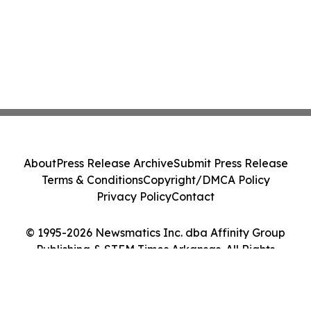
About
Press Release Archive
Submit Press Release
Terms & Conditions
Copyright/DMCA Policy
Privacy Policy
Contact
© 1995-2026 Newsmatics Inc. dba Affinity Group
Publishing & STEM Times Arkansas. All Rights
Reserved.
Cookie Settings / Your Privacy Choices