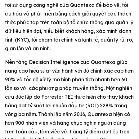
tôi sử dụng công nghệ của Quantexa để bảo vệ, tối
ưu hóa và phát triển bằng cách giải quyết các thách
thức phức tạp trên toàn bộ tổ chức thông qua quản lý
dữ liệu hiện đại, hiểu biết khách hàng, xác minh danh
tính (KYC), tội phạm tài chính và kinh tế, quản lý rủi ro,
gian lận và an ninh.
Nền tảng Decision Intelligence của Quantexa giúp
nâng cao hiệu suất vận hành với độ chính xác cao hơn
90% và tốc độ xử lý mô hình phân tích nhanh hơn 60
lần so với các phương pháp truyền thống. Một nghiên
cứu độc lập do Forrester TEI thực hiện cho thấy khách
hàng đạt tỷ suất lợi nhuận đầu tư (ROI) 228% trong
vòng ba năm. Thành lập năm 2016, Quantexa hiện có
hơn 900 nhân viên và hàng chục nghìn người dùng
trên toàn cầu, làm việc với hàng tỷ điểm dữ liệu trên