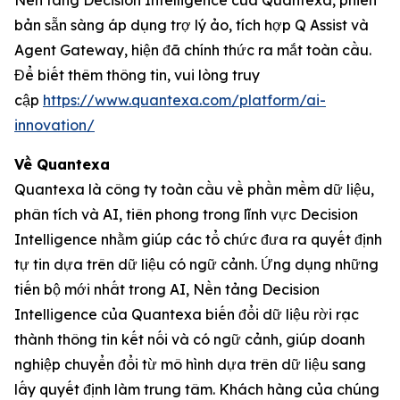
Nền tảng Decision Intelligence của Quantexa, phiên
bản sẵn sàng áp dụng trợ lý ảo, tích hợp Q Assist và
Agent Gateway, hiện đã chính thức ra mắt toàn cầu.
Để biết thêm thông tin, vui lòng truy
cập
https://www.quantexa.com/platform/ai-
innovation/
Về Quantexa
Quantexa là công ty toàn cầu về phần mềm dữ liệu,
phân tích và AI, tiên phong trong lĩnh vực Decision
Intelligence nhằm giúp các tổ chức đưa ra quyết định
tự tin dựa trên dữ liệu có ngữ cảnh. Ứng dụng những
tiến bộ mới nhất trong AI, Nền tảng Decision
Intelligence của Quantexa biến đổi dữ liệu rời rạc
thành thông tin kết nối và có ngữ cảnh, giúp doanh
nghiệp chuyển đổi từ mô hình dựa trên dữ liệu sang
lấy quyết định làm trung tâm. Khách hàng của chúng