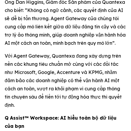
Ông Dan Higgins, Giám đốc Sản phẩm của Quantexa
cho biết: “Không có ngữ cảnh, các quyết định của AI
sẽ dễ bị tổn thương. Agent Gateway của chúng tôi
cung cấp mô liên kết giữa dữ liệu đáng tin cậy và các
trợ lý ảo thông minh, giúp doanh nghiệp vận hành hóa
AI một cách an toàn, minh bạch trên quy mô lớn”.
Với Agent Gateway, Quantexa đang xây dựng trên
nền các khung tiêu chuẩn mở cùng với các đối tác
như Microsoft, Google, Accenture và KPMG, nhằm
đảm bảo các doanh nghiệp có thể vận hành AI một
cách an toàn, vượt ra khỏi phạm vi cung cấp thông
tin chuyên sâu để tiến tới tự động hóa thực thi quyết
định.
Q Assist™ Workspace: AI hiểu toàn bộ dữ liệu
của bạn