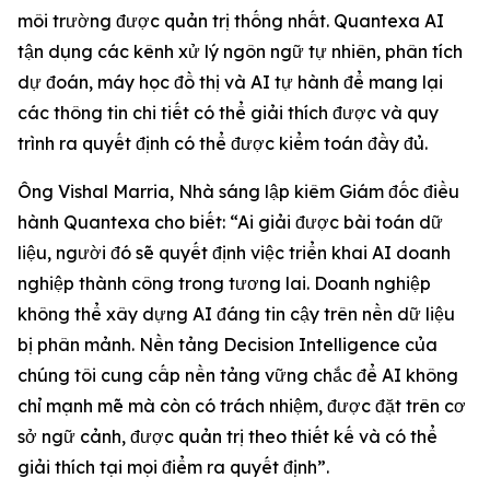
môi trường được quản trị thống nhất. Quantexa AI
tận dụng các kênh xử lý ngôn ngữ tự nhiên, phân tích
dự đoán, máy học đồ thị và AI tự hành để mang lại
các thông tin chi tiết có thể giải thích được và quy
trình ra quyết định có thể được kiểm toán đầy đủ.
Ông Vishal Marria, Nhà sáng lập kiêm Giám đốc điều
hành Quantexa cho biết: “Ai giải được bài toán dữ
liệu, người đó sẽ quyết định việc triển khai AI doanh
nghiệp thành công trong tương lai. Doanh nghiệp
không thể xây dựng AI đáng tin cậy trên nền dữ liệu
bị phân mảnh. Nền tảng Decision Intelligence của
chúng tôi cung cấp nền tảng vững chắc để AI không
chỉ mạnh mẽ mà còn có trách nhiệm, được đặt trên cơ
sở ngữ cảnh, được quản trị theo thiết kế và có thể
giải thích tại mọi điểm ra quyết định”.