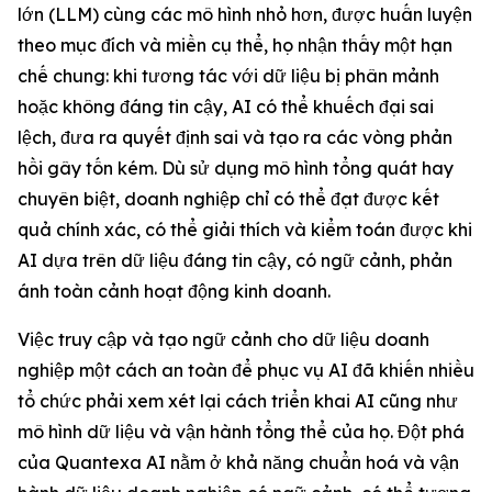
lớn (LLM) cùng các mô hình nhỏ hơn, được huấn luyện
theo mục đích và miền cụ thể, họ nhận thấy một hạn
chế chung: khi tương tác với dữ liệu bị phân mảnh
hoặc không đáng tin cậy, AI có thể khuếch đại sai
lệch, đưa ra quyết định sai và tạo ra các vòng phản
hồi gây tốn kém. Dù sử dụng mô hình tổng quát hay
chuyên biệt, doanh nghiệp chỉ có thể đạt được kết
quả chính xác, có thể giải thích và kiểm toán được khi
AI dựa trên dữ liệu đáng tin cậy, có ngữ cảnh, phản
ánh toàn cảnh hoạt động kinh doanh.
Việc truy cập và tạo ngữ cảnh cho dữ liệu doanh
nghiệp một cách an toàn để phục vụ AI đã khiến nhiều
tổ chức phải xem xét lại cách triển khai AI cũng như
mô hình dữ liệu và vận hành tổng thể của họ. Đột phá
của Quantexa AI nằm ở khả năng chuẩn hoá và vận