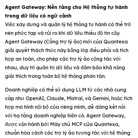
Agent Gateway: Nền tảng cho Hệ thống tự hành
trong dữ liệu có ngữ cảnh
Việc xây dựng và quản lý hệ thống tự hành có thể trở
nên phức tạp và rủi ro khi dữ liệu thiếu độ tin cậy.
Agent Gateway (Cổng trợ lý ảo) mới của Quantexa
giải quyết thách thức này bằng lớp điều phối và tích
hợp an toàn, cho phép các trợ lý ảo cộng tác với
nhau, duy trì quản trị dữ liệu và đảm bảo khả năng
giải thích trong toàn bộ hệ thống phân tán.
Doanh nghiệp có thể sử dụng LLM từ các nhà cung
cấp như OpenAI, Claude, Mistral, và Gemini, hoặc tích
hợp mô hình nội bộ của riêng mình, dễ dàng kết nối
với hạ tầng doanh nghiệp hiện có. Agent Gateway,
được vận hành bởi Máy chủ MCP của Quantexa,
chuẩn hóa cách các trợ lý ảo tương tác với hệ thống