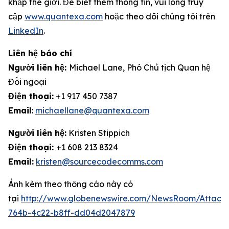
khắp thế giới. Để biết thêm thông tin, vui lòng truy
cập
www.quantexa.com
hoặc theo dõi chúng tôi trên
LinkedIn
.
Liên hệ báo chí
Người liên hệ:
Michael Lane, Phó Chủ tịch Quan hệ
Đối ngoại
Điện thoại:
+1 917 450 7387
Email
:
michaellane@quantexa.com
Người liên hệ:
Kristen Stippich
Điện thoại:
+1 608 213 8324
Email:
kristen@sourcecodecomms.com
Ảnh kèm theo thông cáo này có
tại
http://www.globenewswire.com/NewsRoom/Attach
764b-4c22-b8ff-dd04d2047879