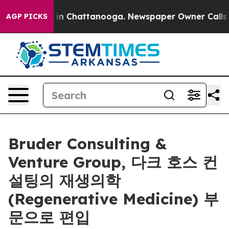
se
Chaos in Chattanooga. Newspaper Owner Calls the 
AGP PICKS
Bruder Consulting &
Venture Group, 다크 호스 컨
설팅의 재생의학
(Regenerative Medicine) 부
문으로 편입